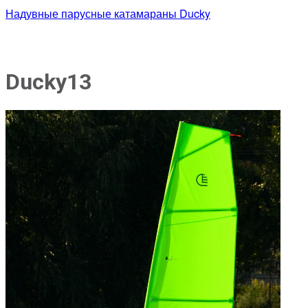
Надувные парусные катамараны Ducky
Ducky13