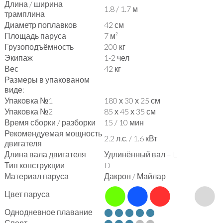
Длина / ширина
1.8 / 1.7 м
трамплина
Диаметр поплавков
42 см
Площадь паруса
7 м²
Грузоподъёмность
200 кг
Экипаж
1-2 чел
Вес
42 кг
Размеры в упакованом
виде:
Упаковка №1
180 х 30 х 25 см
Упаковка №2
85 х 45 х 35 см
Время сборки / разборки
15 / 10 мин
Рекомендуемая мощность
2.2 л.с. / 1.6 кВт
двигателя
Длина вала двигателя
Удлинённый вал – L
Тип конструкции
D
Материал паруса
Дакрон / Майлар
⬤
⬤
⬤
⬤
⬤
Цвет паруса
Однодневное плавание
⬤ ⬤ ⬤ ⬤ ⬤
Спорт
⬤ ⬤ ⬤
⬤ ⬤