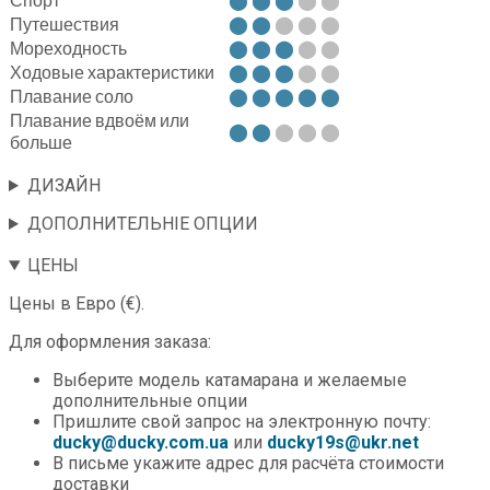
Путешествия
⬤ ⬤
⬤ ⬤ ⬤
Мореходность
⬤ ⬤ ⬤
⬤ ⬤
Ходовые характеристики
⬤ ⬤ ⬤
⬤ ⬤
Плавание соло
⬤ ⬤ ⬤ ⬤ ⬤
Плавание вдвоём или
⬤ ⬤
⬤ ⬤ ⬤
больше
ДИЗАЙН
ДОПОЛНИТЕЛЬНІЕ ОПЦИИ
ЦЕНЫ
Цены в Евро (€).
Для оформления заказа:
Выберите модель катамарана и желаемые
дополнительные опции
Пришлите свой запрос на электронную почту:
ducky@ducky.com.ua
или
ducky19s@ukr.net
В письме укажите адрес для расчёта стоимости
доставки