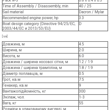
Pack №3
0.8 х 0.4 х 0.3
Time of Assembly / Disassembly, min
40 / 25
Sail material
Dacron / Mylar
Recommended engine power, hp
3.3
Boat design category (Directive 94/25/EC,
D
2003/44/EC и 2013/53/EU)
[:ua]
Довжина, м
4.5
Ширина, м
2.0
Висота, м
6.0
Довжина / ширина носової сітки, м
1.2 / 1.9
Довжина / ширина трампліна, м
1.8 / 1.9
Діаметр поплавців, м
0.5
Грот, кв.м
7.5
Генакер, кв.м
9
Вантажопідйомність, кг
300
Экіпаж, чол.
1-3
Вага, кг
55
Розміри в упакованому вигляді, м