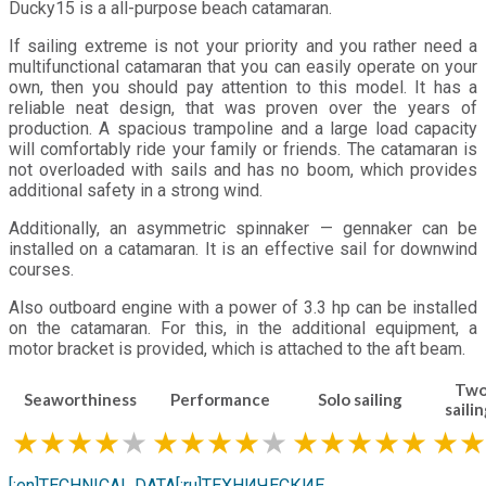
Ducky15 is a all-purpose beach catamaran.
If sailing extreme is not your priority and you rather need a
multifunctional catamaran that you can easily operate on your
own, then you should pay attention to this model. It has a
reliable neat design, that was proven over the years of
production. A spacious trampoline and a large load capacity
will comfortably ride your family or friends. The catamaran is
not overloaded with sails and has no boom, which provides
additional safety in a strong wind.
Additionally, an asymmetric spinnaker — gennaker can be
installed on a catamaran. It is an effective sail for downwind
courses.
Also outboard engine with a power of 3.3 hp can be installed
on the catamaran. For this, in the additional equipment, a
motor bracket is provided, which is attached to the aft beam.
Two
Seaworthiness
Performance
Solo sailing
saili
★★★★
★
★
★★★
★
★
★★★★
★★
[:en]TECHNICAL DATA[:ru]ТЕХНИЧЕСКИЕ