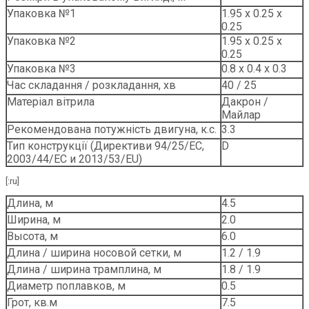
Упаковка №1
1.95 х 0.25 х
0.25
Упаковка №2
1.95 х 0.25 х
0.25
Упаковка №3
0.8 х 0.4 х 0.3
Час складання / розкладання, хв
40 / 25
Матеріал вітрила
Дакрон /
Майлар
Рекомендована потужність двигуна, к.с.
3.3
Тип конструкції (Директиви 94/25/EC,
D
2003/44/EC и 2013/53/EU)
[:ru]
Длина, м
4.5
Ширина, м
2.0
Высота, м
6.0
Длина / ширина носовой сетки, м
1.2 / 1.9
Длина / ширина трамплина, м
1.8 / 1.9
Диаметр поплавков, м
0.5
Грот, кв.м
7.5