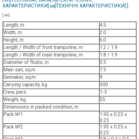
ХАРАКТЕРИСТИКИ[:ua]ТЕХНІЧНІ ХАРАКТЕРИСТИКИ[:]
[:en]
Length, m
4.5
Width, m
2.0
Height, m
6.0
Length / Width of front trampoline, m
1.2 / 1.9
Length / Width of main trampoline, m
1.8 / 1.9
Diameter of floats, m
0.5
Main sail, sq.m
7.5
Gennaker, sq.m
9
Carrying capacity, kg
300
Crew, pers.
1-3
Weight, kg
55
Dimensions in packed condition, m
Pack №1
1.95 х 0.25 х
0.25
Pack №2
1.95 х 0.25 х
0.25