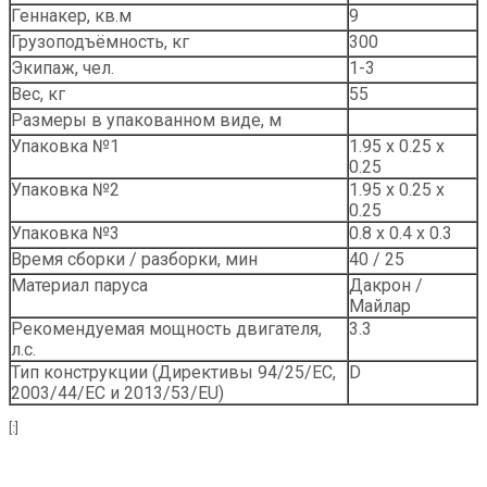
Геннакер, кв.м
9
Грузоподъёмность, кг
300
Экипаж, чел.
1-3
Вес, кг
55
Размеры в упакованном виде, м
Упаковка №1
1.95 х 0.25 х
0.25
Упаковка №2
1.95 х 0.25 х
0.25
Упаковка №3
0.8 х 0.4 х 0.3
Время сборки / разборки, мин
40 / 25
Материал паруса
Дакрон /
Майлар
Рекомендуемая мощность двигателя,
3.3
л.с.
Тип конструкции (Директивы 94/25/EC,
D
2003/44/EC и 2013/53/EU)
[:]