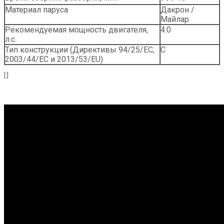
Материал паруса
Дакрон /
Майлар
Рекомендуемая мощность двигателя,
4.0
л.с.
Тип конструкции (Директивы 94/25/EC,
С
2003/44/EC и 2013/53/EU)
[:]