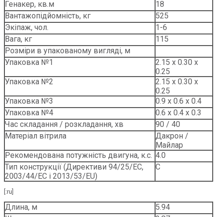
Генакер, кв.м
18
Вантажопідйомність, кг
525
Экіпаж, чол.
1-6
Вага, кг
115
Розміри в упакованому вигляді, м
Упаковка №1
2.15 х 0.30 х
0.25
Упаковка №2
2.15 х 0.30 х
0.25
Упаковка №3
0.9 х 0.6 х 0.4
Упаковка №4
0.6 х 0.4 х 0.3
Час складання / розкладання, хв
90 / 40
Матеріал вітрила
Дакрон /
Майлар
Рекомендована потужність двигуна, к.с.
4.0
Тип конструкції (Директиви 94/25/EC,
С
2003/44/EC і 2013/53/EU)
[:ru]
Длина, м
5.94