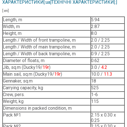
ХАРАКТЕРИСТИКИ[:ua]ТЕХНІЧНІ ХАРАКТЕРИСТИКИ[:]
[:en]
Length, m
5.94
Width, m
2.87
Height, m
8.0
Length / Width of front trampoline, m
2.0 / 2.25
Length / Width of main trampoline, m
2.0 / 2.25
Length / Width of back trampoline, m
0.9 / 2.25
Diameter of floats, m
0.62
Jib, sq.m (Ducky19/
19r
)
3.0 /
4.2
Main sail, sq.m (Ducky19/
19r
)
10.0 /
11.3
Gennaker, sq.m
18
Carrying capacity, kg
525
Crew, pers.
1-6
Weight, kg
115
Dimensions in packed condition, m
Pack №1
2.15 х 0.30 х
0.25
Pack №2
2.15 х 0.30 х