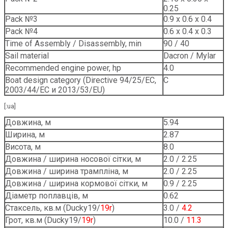
0.25
Pack №3
0.9 х 0.6 х 0.4
Pack №4
0.6 х 0.4 х 0.3
Time of Assembly / Disassembly, min
90 / 40
Sail material
Dacron / Mylar
Recommended engine power, hp
4.0
Boat design category (Directive 94/25/EC,
С
2003/44/EC и 2013/53/EU)
[:ua]
Довжина, м
5.94
Ширина, м
2.87
Висота, м
8.0
Довжина / ширина носової сітки, м
2.0 / 2.25
Довжина / ширина трампліна, м
2.0 / 2.25
Довжина / ширина кормової сітки, м
0.9 / 2.25
Діаметр поплавців, м
0.62
Стаксель, кв.м (Ducky19/
19r
)
3.0 /
4.2
Грот, кв.м (Ducky19/
19r
)
10.0 /
11.3