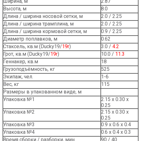
Ширина, м
2.87
Высота, м
8.0
Длина / ширина носовой сетки, м
2.0 / 2.25
Длина / ширина трамплина, м
2.0 / 2.25
Длина / ширина кормовой сетки, м
0.9 / 2.25
Диаметр поплавков, м
0.62
Стаксель, кв.м (Ducky19/
19r
)
3.0 /
4.2
Грот, кв.м (Ducky19/
19r
)
10.0 /
11.3
Геннакер, кв.м
18
Грузоподъёмность, кг
525
Экипаж, чел.
1-6
Вес, кг
115
Размеры в упакованном виде, м
Упаковка №1
2.15 х 0.30 х
0.25
Упаковка №2
2.15 х 0.30 х
0.25
Упаковка №3
0.9 х 0.6 х 0.4
Упаковка №4
0.6 х 0.4 х 0.3
Время сборки / разборки, мин
90 / 40