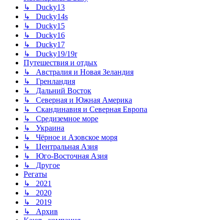
↳ Ducky13
↳ Ducky14s
↳ Ducky15
↳ Ducky16
↳ Ducky17
↳ Ducky19/19r
Путешествия и отдых
↳ Австралия и Новая Зеландия
↳ Гренландия
↳ Дальний Восток
↳ Северная и Южная Америка
↳ Скандинавия и Северная Европа
↳ Средиземное море
↳ Украина
↳ Чёрное и Азовское моря
↳ Центральная Азия
↳ Юго-Восточная Азия
↳ Другое
Регаты
↳ 2021
↳ 2020
↳ 2019
↳ Архив