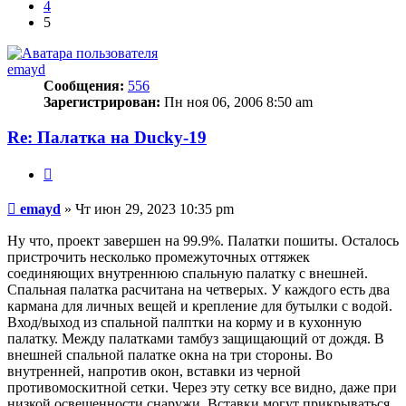
4
5
emayd
Сообщения:
556
Зарегистрирован:
Пн ноя 06, 2006 8:50 am
Re: Палатка на Ducky-19
Цитата
Сообщение
emayd
»
Чт июн 29, 2023 10:35 pm
Ну что, проект завершен на 99.9%. Палатки пошиты. Осталось
пристрочить несколько промежуточных оттяжек
соединяющих внутреннюю спальную палатку с внешней.
Спальная палатка расчитана на четверых. У каждого есть два
кармана для личных вещей и крепление для бутылки с водой.
Вход/выход из спальной палптки на корму и в кухонную
палатку. Между палатками тамбуз защищающий от дождя. В
внешней спальной палатке окна на три стороны. Во
внутренней, напротив окон, вставки из черной
противомоскитной сетки. Через эту сетку все видно, даже при
низкой освещенности снаружи. Вставки могут прикрываться