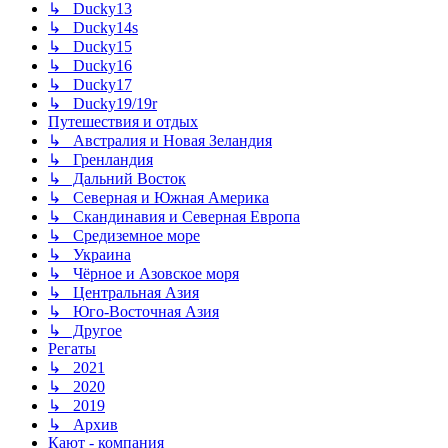
↳ Ducky13
↳ Ducky14s
↳ Ducky15
↳ Ducky16
↳ Ducky17
↳ Ducky19/19r
Путешествия и отдых
↳ Австралия и Новая Зеландия
↳ Гренландия
↳ Дальний Восток
↳ Северная и Южная Америка
↳ Скандинавия и Северная Европа
↳ Средиземное море
↳ Украина
↳ Чёрное и Азовское моря
↳ Центральная Азия
↳ Юго-Восточная Азия
↳ Другое
Регаты
↳ 2021
↳ 2020
↳ 2019
↳ Архив
Кают - компания