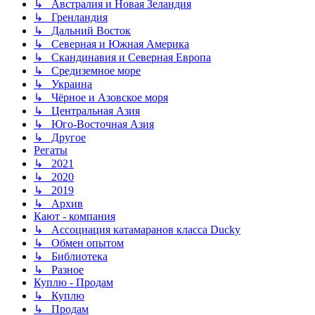
↳ Австралия и Новая Зеландия
↳ Гренландия
↳ Дальний Восток
↳ Северная и Южная Америка
↳ Скандинавия и Северная Европа
↳ Средиземное море
↳ Украина
↳ Чёрное и Азовское моря
↳ Центральная Азия
↳ Юго-Восточная Азия
↳ Другое
Регаты
↳ 2021
↳ 2020
↳ 2019
↳ Архив
Кают - компания
↳ Ассоциация катамаранов класса Ducky
↳ Обмен опытом
↳ Библиотека
↳ Разное
Куплю - Продам
↳ Куплю
↳ Продам