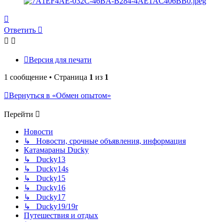
Вернуться
к
Ответить
началу
Версия для печати
1 сообщение • Страница
1
из
1
Вернуться в «Обмен опытом»
Перейти
Новости
↳ Новости, срочные объявления, информация
Катамараны Ducky
↳ Ducky13
↳ Ducky14s
↳ Ducky15
↳ Ducky16
↳ Ducky17
↳ Ducky19/19r
Путешествия и отдых