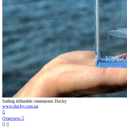
Sailing inflatable catamarans Ducky
www.ducky.com.ua
Вернуться
к
Ответить
началу