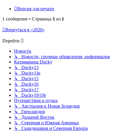
Версия для печати
1 сообщение • Страница
1
из
1
Вернуться в «2020»
Перейти
Новости
↳ Новости, срочные объявления, информация
Катамараны Ducky
↳ Ducky13
↳ Ducky14s
↳ Ducky15
↳ Ducky16
↳ Ducky17
↳ Ducky19/19r
Путешествия и отдых
↳ Австралия и Новая Зеландия
↳ Гренландия
↳ Дальний Восток
↳ Северная и Южная Америка
↳ Скандинавия и Северная Европа