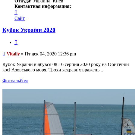
Откуда:
Украина, Киев
Контактная информация:
Контактная
информация
Сайт
пользователя
Vitaliy
Кубок України 2020
Цитата
Сообщение
Vitaliy
»
Пт дек 04, 2020 12:36 pm
Кубок України відбувся 08-16 серпня 2020 року на Обитічній
косі Азовського моря. Трохи яскравих вражень...
Фотоальбом