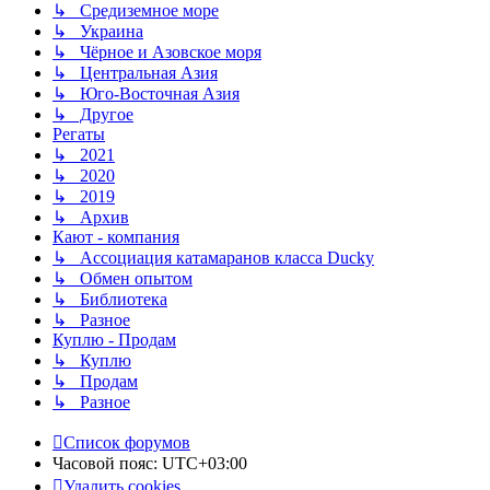
↳ Средиземное море
↳ Украина
↳ Чёрное и Азовское моря
↳ Центральная Азия
↳ Юго-Восточная Азия
↳ Другое
Регаты
↳ 2021
↳ 2020
↳ 2019
↳ Архив
Кают - компания
↳ Ассоциация катамаранов класса Ducky
↳ Обмен опытом
↳ Библиотека
↳ Разное
Куплю - Продам
↳ Куплю
↳ Продам
↳ Разное
Список форумов
Часовой пояс:
UTC+03:00
Удалить cookies