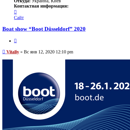
Откуда:
Украина, Киев
Контактная информация:
Контактная
информация
Сайт
пользователя
Vitaliy
Boat show “Boot Düsseldorf” 2020
Цитата
Сообщение
Vitaliy
»
Вс янв 12, 2020 12:10 pm