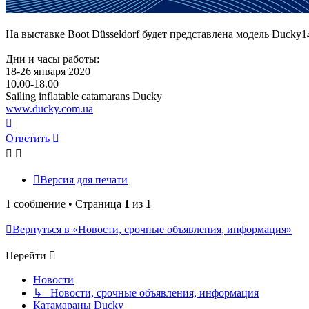
На выставке Boot Düsseldorf будет представлена ​​модель Ducky
Дни и часы работы:
18-26 января 2020
10.00-18.00
Sailing inflatable catamarans Ducky
www.ducky.com.ua
Вернуться
к
Ответить
началу
Версия для печати
1 сообщение • Страница
1
из
1
Вернуться в «Новости, срочные объявления, информация»
Перейти
Новости
↳ Новости, срочные объявления, информация
Катамараны Ducky