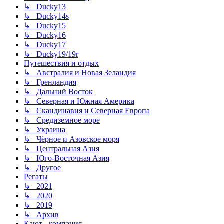
↳ Ducky13
↳ Ducky14s
↳ Ducky15
↳ Ducky16
↳ Ducky17
↳ Ducky19/19r
Путешествия и отдых
↳ Австралия и Новая Зеландия
↳ Гренландия
↳ Дальний Восток
↳ Северная и Южная Америка
↳ Скандинавия и Северная Европа
↳ Средиземное море
↳ Украина
↳ Чёрное и Азовское моря
↳ Центральная Азия
↳ Юго-Восточная Азия
↳ Другое
Регаты
↳ 2021
↳ 2020
↳ 2019
↳ Архив
Кают - компания