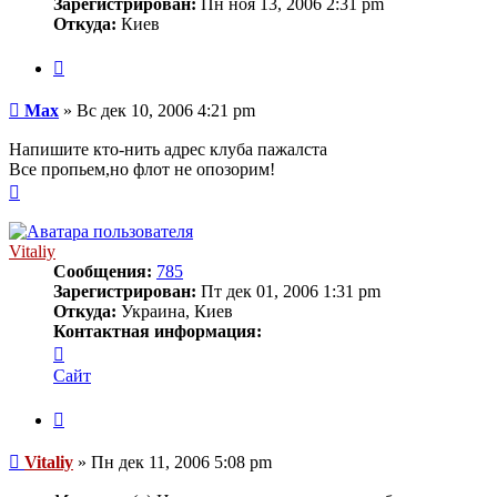
Зарегистрирован:
Пн ноя 13, 2006 2:31 pm
Откуда:
Киев
Цитата
Сообщение
Max
»
Вс дек 10, 2006 4:21 pm
Напишите кто-нить адрес клуба пажалста
Все пропьем,но флот не опозорим!
Вернуться
к
началу
Vitaliy
Сообщения:
785
Зарегистрирован:
Пт дек 01, 2006 1:31 pm
Откуда:
Украина, Киев
Контактная информация:
Контактная
информация
Сайт
пользователя
Vitaliy
Цитата
Сообщение
Vitaliy
»
Пн дек 11, 2006 5:08 pm