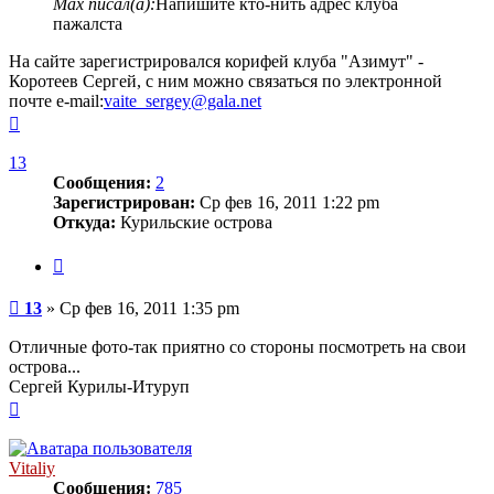
Max писал(а):
Напишите кто-нить адрес клуба
пажалста
На сайте зарегистрировался корифей клуба "Азимут" -
Коротеев Сергей, с ним можно связаться по электронной
почте e-mail:
vaite_sergey@gala.net
Вернуться
к
началу
13
Сообщения:
2
Зарегистрирован:
Ср фев 16, 2011 1:22 pm
Откуда:
Курильские острова
Цитата
Сообщение
13
»
Ср фев 16, 2011 1:35 pm
Отличные фото-так приятно со стороны посмотреть на свои
острова...
Сергей Курилы-Итуруп
Вернуться
к
началу
Vitaliy
Сообщения:
785