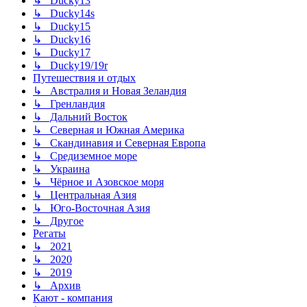
↳ Ducky13
↳ Ducky14s
↳ Ducky15
↳ Ducky16
↳ Ducky17
↳ Ducky19/19r
Путешествия и отдых
↳ Австралия и Новая Зеландия
↳ Гренландия
↳ Дальний Восток
↳ Северная и Южная Америка
↳ Скандинавия и Северная Европа
↳ Средиземное море
↳ Украина
↳ Чёрное и Азовское моря
↳ Центральная Азия
↳ Юго-Восточная Азия
↳ Другое
Регаты
↳ 2021
↳ 2020
↳ 2019
↳ Архив
Кают - компания