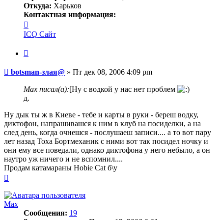
Откуда:
Харьков
Контактная информация:
Контактная
информация
ICQ
Сайт
пользователя
botsman-
Цитата
злая@
Сообщение
botsman-злая@
»
Пт дек 08, 2006 4:09 pm
Max писал(а):
[Ну с водкой у нас нет проблем
д.
Ну дык ты ж в Киеве - тебе и карты в руки - береш водку,
диктофон, напрашивашся к ним в клуб на посиделки, а на
след день, когда очнешся - послушаеш записи.... а то вот пару
лет назад Тоха Бортмеханик с ними вот так посидел ночку и
они ему все поведали, однако диктофона у него небыло, а он
наутро уж ничего и не вспомнил....
Продам катамараны Hobie Cat б\у
Вернуться
к
началу
Max
Сообщения:
19