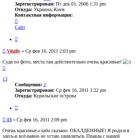
Зарегистрирован:
Пт дек 01, 2006 1:31 pm
Откуда:
Украина, Киев
Контактная информация:
Контактная
информация
Сайт
пользователя
Vitaliy
Цитата
Сообщение
Vitaliy
»
Ср фев 16, 2011 2:03 pm
Судя по фото, места там действительно очень красивые!
Вернуться
к
началу
13
Сообщения:
2
Зарегистрирован:
Ср фев 16, 2011 1:22 pm
Откуда:
Курильские острова
Цитата
Сообщение
13
»
Ср фев 16, 2011 2:09 pm
Очень красивые-слабо сказано. ОБАЛДЕННЫЕ! Я родился
здесь-и всё-равно не устаю удивляться. Правда с нашей