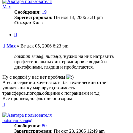
Max
Сообщения:
19
Зарегистрирован:
Пн ноя 13, 2006 2:31 pm
Откуда:
Киев
Цитата
Сообщение
Max
»
Вт дек 05, 2006 6:23 pm
botsman-злая@ писал(а):
нужно на них натравить
профессиональных интервьюиров с водкой и
диктофонами, глядиш и проболтаются.
Ну с водкой у нас нет проблем
А если серьезно-хочется хотя-бы технический отчет
увидать:нитку маршрута,стоимость
трансферов,погода,общение с погранцами и т.д.
Все пропьем,но флот не опозорим!
Вернуться
к
началу
botsman-злая@
Сообщения:
80
Зарегистрирован:
Пн окт 23, 2006 12:49 am