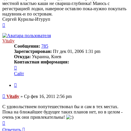
местной властью каши не свариш-глубинка! Маюсь с
регистрацией лодки, наверное оставлю пока-нужно покупать
надувник-и по островам.
Сергей Курилы-Итуруп
Вернуться
к
началу
Vitaliy
Сообщения:
785
Зарегистрирован:
Пт дек 01, 2006 1:31 pm
Откуда:
Украина, Киев
Контактная информация:
Контактная
информация
Сайт
пользователя
Vitaliy
Цитата
Сообщение
Vitaliy
»
Ср фев 16, 2011 2:56 pm
С удовольствием попутешествовал бы и сам в тех местах.
Пока на ближайшее будущее таких планов нет, но в целом -
очень уж они привлекательны!
Вернуться
к
Ответить