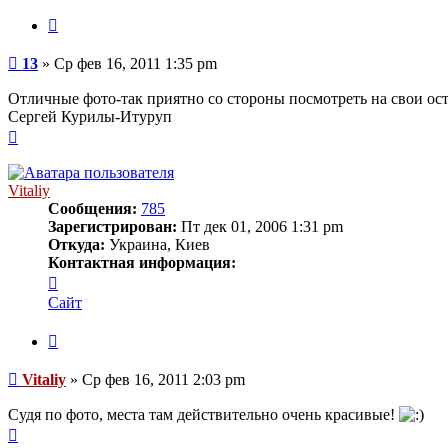
Цитата
Сообщение
13
»
Ср фев 16, 2011 1:35 pm
Отличные фото-так приятно со стороны посмотреть на свои остр
Сергей Курилы-Итуруп
Вернуться
к
началу
Vitaliy
Сообщения:
785
Зарегистрирован:
Пт дек 01, 2006 1:31 pm
Откуда:
Украина, Киев
Контактная информация:
Контактная
информация
Сайт
пользователя
Vitaliy
Цитата
Сообщение
Vitaliy
»
Ср фев 16, 2011 2:03 pm
Судя по фото, места там действительно очень красивые!
Вернуться