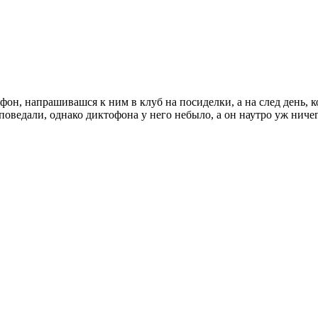
фон, напрашивашся к ним в клуб на посиделки, а на след день, ко
поведали, однако диктофона у него небыло, а он наутро уж ничег