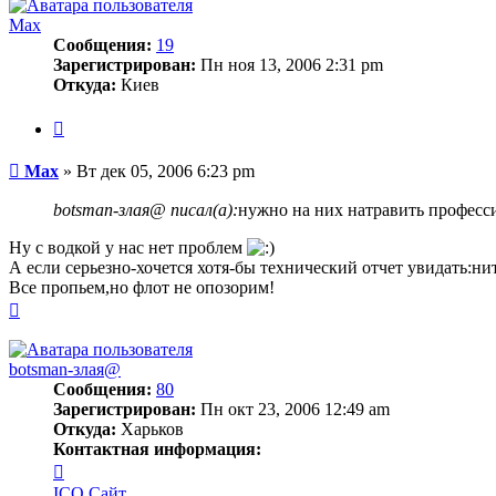
Max
Сообщения:
19
Зарегистрирован:
Пн ноя 13, 2006 2:31 pm
Откуда:
Киев
Цитата
Сообщение
Max
»
Вт дек 05, 2006 6:23 pm
botsman-злая@ писал(а):
нужно на них натравить професс
Ну с водкой у нас нет проблем
А если серьезно-хочется хотя-бы технический отчет увидать:н
Все пропьем,но флот не опозорим!
Вернуться
к
началу
botsman-злая@
Сообщения:
80
Зарегистрирован:
Пн окт 23, 2006 12:49 am
Откуда:
Харьков
Контактная информация:
Контактная
информация
ICQ
Сайт