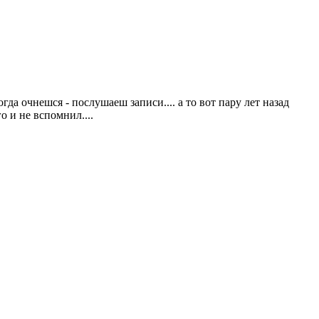
гда очнешся - послушаеш записи.... а то вот пару лет назад
о и не вспомнил....