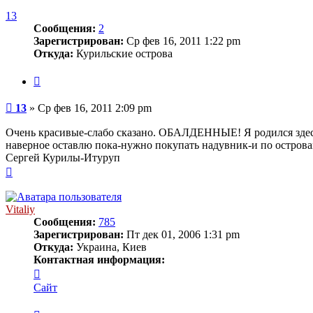
к
началу
13
Сообщения:
2
Зарегистрирован:
Ср фев 16, 2011 1:22 pm
Откуда:
Курильские острова
Цитата
Сообщение
13
»
Ср фев 16, 2011 2:09 pm
Очень красивые-слабо сказано. ОБАЛДЕННЫЕ! Я родился здесь-
наверное оставлю пока-нужно покупать надувник-и по острова
Сергей Курилы-Итуруп
Вернуться
к
началу
Vitaliy
Сообщения:
785
Зарегистрирован:
Пт дек 01, 2006 1:31 pm
Откуда:
Украина, Киев
Контактная информация:
Контактная
информация
Сайт
пользователя
Vitaliy
Цитата