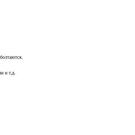
болтаются.
 и т.д.