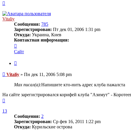
Вернуться
к
началу
Vitaliy
Сообщения:
785
Зарегистрирован:
Пт дек 01, 2006 1:31 pm
Откуда:
Украина, Киев
Контактная информация:
Контактная
информация
Сайт
пользователя
Vitaliy
Цитата
Сообщение
Vitaliy
»
Пн дек 11, 2006 5:08 pm
Max писал(а):
Напишите кто-нить адрес клуба пажалста
На сайте зарегистрировался корифей клуба "Азимут" - Коротеев
Вернуться
к
началу
13
Сообщения:
2
Зарегистрирован:
Ср фев 16, 2011 1:22 pm
Откуда:
Курильские острова