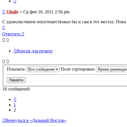
Сообщение
Vitaliy
»
Ср фев 16, 2011 2:56 pm
С удовольствием попутешествовал бы и сам в тех местах. Пока
Вернуться
к
Ответить
началу
Версия для печати
Показать:
Поле сортировки:
18 сообщений
Пред.
1
2
Вернуться в «Дальний Восток»