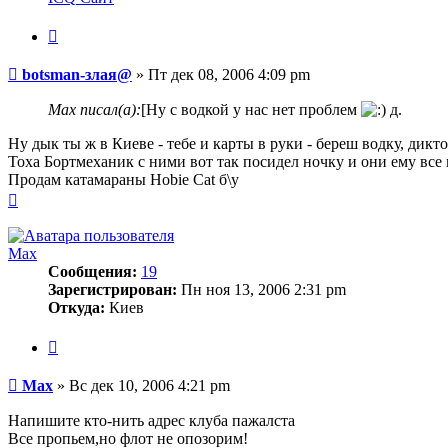
пользователя
botsman-
Цитата
злая@
Сообщение
botsman-злая@
»
Пт дек 08, 2006 4:09 pm
Max писал(а):
[Ну с водкой у нас нет проблем
д.
Ну дык ты ж в Киеве - тебе и карты в руки - береш водку, дикто
Тоха Бортмеханик с ними вот так посидел ночку и они ему все 
Продам катамараны Hobie Cat б\у
Вернуться
к
началу
Max
Сообщения:
19
Зарегистрирован:
Пн ноя 13, 2006 2:31 pm
Откуда:
Киев
Цитата
Сообщение
Max
»
Вс дек 10, 2006 4:21 pm
Напишите кто-нить адрес клуба пажалста
Все пропьем,но флот не опозорим!