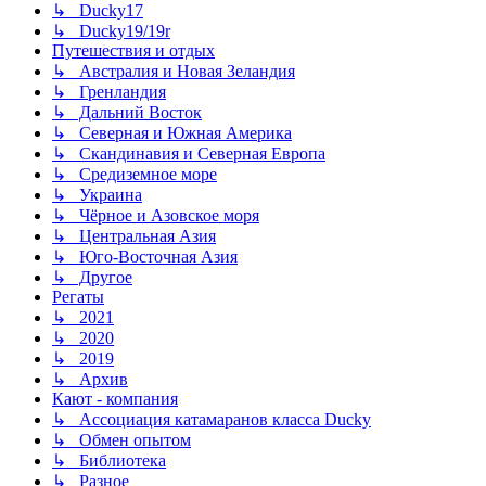
↳ Ducky17
↳ Ducky19/19r
Путешествия и отдых
↳ Австралия и Новая Зеландия
↳ Гренландия
↳ Дальний Восток
↳ Северная и Южная Америка
↳ Скандинавия и Северная Европа
↳ Средиземное море
↳ Украина
↳ Чёрное и Азовское моря
↳ Центральная Азия
↳ Юго-Восточная Азия
↳ Другое
Регаты
↳ 2021
↳ 2020
↳ 2019
↳ Архив
Кают - компания
↳ Ассоциация катамаранов класса Ducky
↳ Обмен опытом
↳ Библиотека
↳ Разное