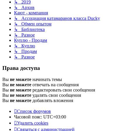
↳ 2019
↳ Архив
Кают - компания
↳ Ассоциация катамаранов класса Ducky
↳ Обмен опытом
↳ Библиотека
↳ Разное
Куплю - Продам
↳ Куплю
↳ Продам
↳ Разное
Права доступа
Вы
не можете
начинать темы
Вы
не можете
отвечать на сообщения
Вы
не можете
редактировать свои сообщения
Вы
не можете
удалять свои сообщения
Вы
не можете
добавлять вложения
Список форумов
Часовой пояс:
UTC+03:00
Удалить cookies
Связаться с администрацией