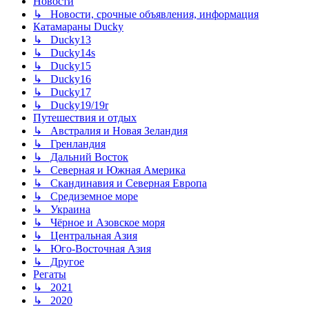
Новости
↳ Новости, срочные объявления, информация
Катамараны Ducky
↳ Ducky13
↳ Ducky14s
↳ Ducky15
↳ Ducky16
↳ Ducky17
↳ Ducky19/19r
Путешествия и отдых
↳ Австралия и Новая Зеландия
↳ Гренландия
↳ Дальний Восток
↳ Северная и Южная Америка
↳ Скандинавия и Северная Европа
↳ Средиземное море
↳ Украина
↳ Чёрное и Азовское моря
↳ Центральная Азия
↳ Юго-Восточная Азия
↳ Другое
Регаты
↳ 2021
↳ 2020