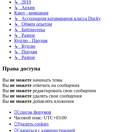
↳ 2019
↳ Архив
Кают - компания
↳ Ассоциация катамаранов класса Ducky
↳ Обмен опытом
↳ Библиотека
↳ Разное
Куплю - Продам
↳ Куплю
↳ Продам
↳ Разное
Права доступа
Вы
не можете
начинать темы
Вы
не можете
отвечать на сообщения
Вы
не можете
редактировать свои сообщения
Вы
не можете
удалять свои сообщения
Вы
не можете
добавлять вложения
Список форумов
Часовой пояс:
UTC+03:00
Удалить cookies
Связаться с администрацией