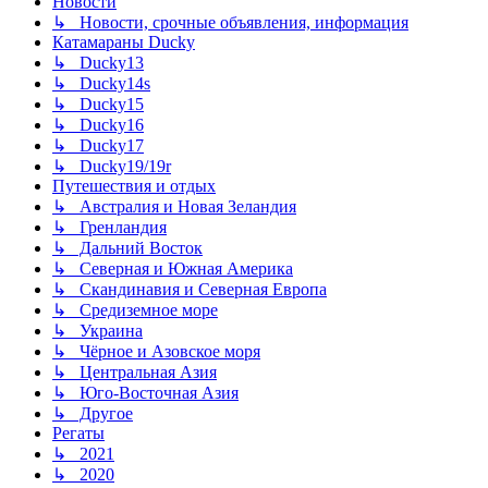
Новости
↳ Новости, срочные объявления, информация
Катамараны Ducky
↳ Ducky13
↳ Ducky14s
↳ Ducky15
↳ Ducky16
↳ Ducky17
↳ Ducky19/19r
Путешествия и отдых
↳ Австралия и Новая Зеландия
↳ Гренландия
↳ Дальний Восток
↳ Северная и Южная Америка
↳ Скандинавия и Северная Европа
↳ Средиземное море
↳ Украина
↳ Чёрное и Азовское моря
↳ Центральная Азия
↳ Юго-Восточная Азия
↳ Другое
Регаты
↳ 2021
↳ 2020