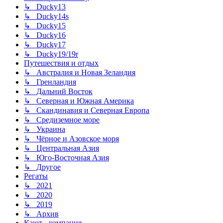
↳ Ducky13
↳ Ducky14s
↳ Ducky15
↳ Ducky16
↳ Ducky17
↳ Ducky19/19r
Путешествия и отдых
↳ Австралия и Новая Зеландия
↳ Гренландия
↳ Дальний Восток
↳ Северная и Южная Америка
↳ Скандинавия и Северная Европа
↳ Средиземное море
↳ Украина
↳ Чёрное и Азовское моря
↳ Центральная Азия
↳ Юго-Восточная Азия
↳ Другое
Регаты
↳ 2021
↳ 2020
↳ 2019
↳ Архив
Кают - компания