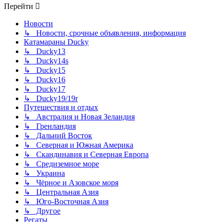
Перейти
Новости
↳ Новости, срочные объявления, информация
Катамараны Ducky
↳ Ducky13
↳ Ducky14s
↳ Ducky15
↳ Ducky16
↳ Ducky17
↳ Ducky19/19r
Путешествия и отдых
↳ Австралия и Новая Зеландия
↳ Гренландия
↳ Дальний Восток
↳ Северная и Южная Америка
↳ Скандинавия и Северная Европа
↳ Средиземное море
↳ Украина
↳ Чёрное и Азовское моря
↳ Центральная Азия
↳ Юго-Восточная Азия
↳ Другое
Регаты