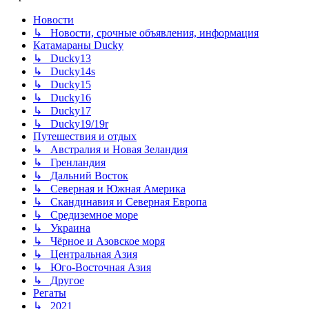
Новости
↳ Новости, срочные объявления, информация
Катамараны Ducky
↳ Ducky13
↳ Ducky14s
↳ Ducky15
↳ Ducky16
↳ Ducky17
↳ Ducky19/19r
Путешествия и отдых
↳ Австралия и Новая Зеландия
↳ Гренландия
↳ Дальний Восток
↳ Северная и Южная Америка
↳ Скандинавия и Северная Европа
↳ Средиземное море
↳ Украина
↳ Чёрное и Азовское моря
↳ Центральная Азия
↳ Юго-Восточная Азия
↳ Другое
Регаты
↳ 2021