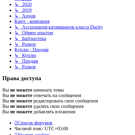
↳ 2020
↳ 2019
↳ Архив
Кают - компания
↳ Ассоциация катамаранов класса Ducky
↳ Обмен опытом
↳ Библиотека
↳ Разное
Куплю - Продам
↳ Куплю
↳ Продам
↳ Разное
Права доступа
Вы
не можете
начинать темы
Вы
не можете
отвечать на сообщения
Вы
не можете
редактировать свои сообщения
Вы
не можете
удалять свои сообщения
Вы
не можете
добавлять вложения
Список форумов
Часовой пояс:
UTC+03:00
Удалить cookies