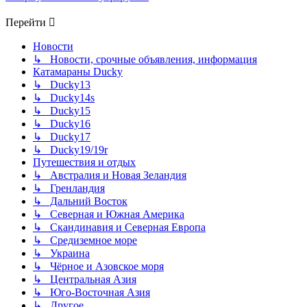
Перейти
Новости
↳ Новости, срочные объявления, информация
Катамараны Ducky
↳ Ducky13
↳ Ducky14s
↳ Ducky15
↳ Ducky16
↳ Ducky17
↳ Ducky19/19r
Путешествия и отдых
↳ Австралия и Новая Зеландия
↳ Гренландия
↳ Дальний Восток
↳ Северная и Южная Америка
↳ Скандинавия и Северная Европа
↳ Средиземное море
↳ Украина
↳ Чёрное и Азовское моря
↳ Центральная Азия
↳ Юго-Восточная Азия
↳ Другое