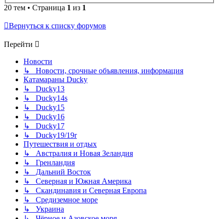
20 тем • Страница
1
из
1
Вернуться к списку форумов
Перейти
Новости
↳ Новости, срочные объявления, информация
Катамараны Ducky
↳ Ducky13
↳ Ducky14s
↳ Ducky15
↳ Ducky16
↳ Ducky17
↳ Ducky19/19r
Путешествия и отдых
↳ Австралия и Новая Зеландия
↳ Гренландия
↳ Дальний Восток
↳ Северная и Южная Америка
↳ Скандинавия и Северная Европа
↳ Средиземное море
↳ Украина
↳ Чёрное и Азовское моря