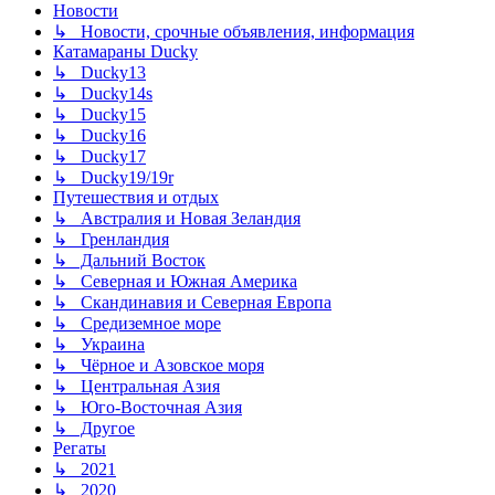
Новости
↳ Новости, срочные объявления, информация
Катамараны Ducky
↳ Ducky13
↳ Ducky14s
↳ Ducky15
↳ Ducky16
↳ Ducky17
↳ Ducky19/19r
Путешествия и отдых
↳ Австралия и Новая Зеландия
↳ Гренландия
↳ Дальний Восток
↳ Северная и Южная Америка
↳ Скандинавия и Северная Европа
↳ Средиземное море
↳ Украина
↳ Чёрное и Азовское моря
↳ Центральная Азия
↳ Юго-Восточная Азия
↳ Другое
Регаты
↳ 2021
↳ 2020