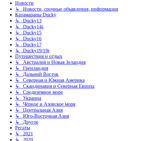
Новости
↳ Новости, срочные объявления, информация
Катамараны Ducky
↳ Ducky13
↳ Ducky14s
↳ Ducky15
↳ Ducky16
↳ Ducky17
↳ Ducky19/19r
Путешествия и отдых
↳ Австралия и Новая Зеландия
↳ Гренландия
↳ Дальний Восток
↳ Северная и Южная Америка
↳ Скандинавия и Северная Европа
↳ Средиземное море
↳ Украина
↳ Чёрное и Азовское моря
↳ Центральная Азия
↳ Юго-Восточная Азия
↳ Другое
Регаты
↳ 2021
↳ 2020