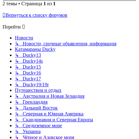
2 темы • Страница
1
из
1
Вернуться к списку форумов
Перейти
Новости
↳ Новости, срочные объявления, информация
Катамараны Ducky
↳ Ducky13
↳ Ducky14s
↳ Ducky15
↳ Ducky16
↳ Ducky17
↳ Ducky19/19r
Путешествия и отдых
↳ Австралия и Новая Зеландия
↳ Гренландия
↳ Дальний Восток
↳ Северная и Южная Америка
↳ Скандинавия и Северная Европа
↳ Средиземное море
↳ Украина
↳ Чёрное и Азовское моря