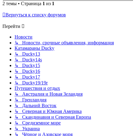
2 темы • Страница
1
из
1
Вернуться к списку форумов
Перейти
Новости
↳ Новости, срочные объявления, информация
Катамараны Ducky
↳ Ducky13
↳ Ducky14s
↳ Ducky15
↳ Ducky16
↳ Ducky17
↳ Ducky19/19r
Путешествия и отдых
↳ Австралия и Новая Зеландия
↳ Гренландия
↳ Дальний Восток
↳ Северная и Южная Америка
↳ Скандинавия и Северная Европа
↳ Средиземное море
↳ Украина
↳ Чёрное и Азовское моря