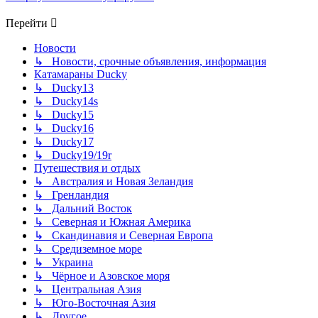
Перейти
Новости
↳ Новости, срочные объявления, информация
Катамараны Ducky
↳ Ducky13
↳ Ducky14s
↳ Ducky15
↳ Ducky16
↳ Ducky17
↳ Ducky19/19r
Путешествия и отдых
↳ Австралия и Новая Зеландия
↳ Гренландия
↳ Дальний Восток
↳ Северная и Южная Америка
↳ Скандинавия и Северная Европа
↳ Средиземное море
↳ Украина
↳ Чёрное и Азовское моря
↳ Центральная Азия
↳ Юго-Восточная Азия
↳ Другое