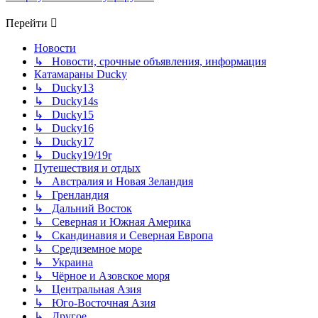
Перейти
Новости
↳ Новости, срочные объявления, информация
Катамараны Ducky
↳ Ducky13
↳ Ducky14s
↳ Ducky15
↳ Ducky16
↳ Ducky17
↳ Ducky19/19r
Путешествия и отдых
↳ Австралия и Новая Зеландия
↳ Гренландия
↳ Дальний Восток
↳ Северная и Южная Америка
↳ Скандинавия и Северная Европа
↳ Средиземное море
↳ Украина
↳ Чёрное и Азовское моря
↳ Центральная Азия
↳ Юго-Восточная Азия
↳ Другое