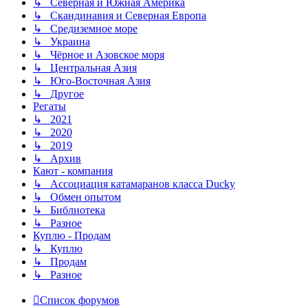
↳ Северная и Южная Америка
↳ Скандинавия и Северная Европа
↳ Средиземное море
↳ Украина
↳ Чёрное и Азовское моря
↳ Центральная Азия
↳ Юго-Восточная Азия
↳ Другое
Регаты
↳ 2021
↳ 2020
↳ 2019
↳ Архив
Кают - компания
↳ Ассоциация катамаранов класса Ducky
↳ Обмен опытом
↳ Библиотека
↳ Разное
Куплю - Продам
↳ Куплю
↳ Продам
↳ Разное
Список форумов