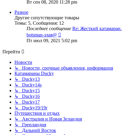
к
Вт сен 08, 2020 11:28 pm
последнему
сообщению
Разное
Другие сопутствующие товары
Темы
:
5
,
Сообщения
:
12
Последнее сообщение
Re: Жесткий катамаран.
Перейти
botsman-злая@
к
Пт июл 09, 2021 5:02 pm
последнему
сообщению
Перейти
Новости
↳ Новости, срочные объявления, информация
Катамараны Ducky
↳ Ducky13
↳ Ducky14s
↳ Ducky15
↳ Ducky16
↳ Ducky17
↳ Ducky19/19r
Путешествия и отдых
↳ Австралия и Новая Зеландия
↳ Гренландия
↳ Дальний Восток