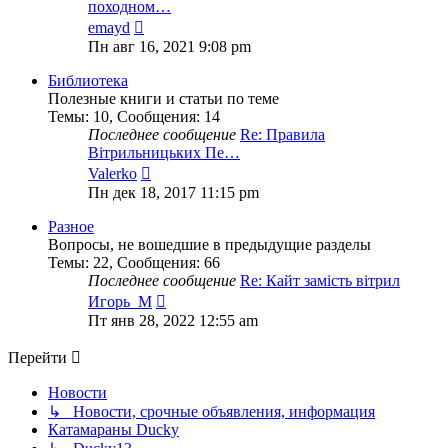
походном…
Перейти
emayd
к
Пн авг 16, 2021 9:08 pm
последнему
сообщению
Библиотека
Полезные книги и статьи по теме
Темы
:
10
,
Сообщения
:
14
Последнее сообщение
Re: Правила
Вітрильницьких Пе…
Перейти
Valerko
к
Пн дек 18, 2017 11:15 pm
последнему
сообщению
Разное
Вопросы, не вошедшие в предыдущие разделы
Темы
:
22
,
Сообщения
:
66
Последнее сообщение
Re: Кайт замість вітрил
Перейти
Игорь_М
к
Пт янв 28, 2022 12:55 am
последнему
сообщению
Перейти
Новости
↳ Новости, срочные объявления, информация
Катамараны Ducky