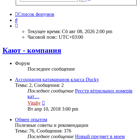
поиск
Список форумов
Поиск
Текущее время: Сб авг 08, 2026 2:00 pm
Часовой пояс:
UTC+03:00
Кают - компания
Форум
Последнее сообщение
Ассоциация катамаранов класса Ducky
Темы
:
2
,
Сообщения
:
2
Последнее сообщение
Реєстр вітрильних номерів
кат…
Перейти
Vitaliy
к
Вт апр 10, 2018 3:00 pm
последнему
сообщению
Обмен опытом
Полезные советы и рекомендации
Темы
:
76
,
Сообщения
:
376
Последнее сообщение
Новый предмет в моем