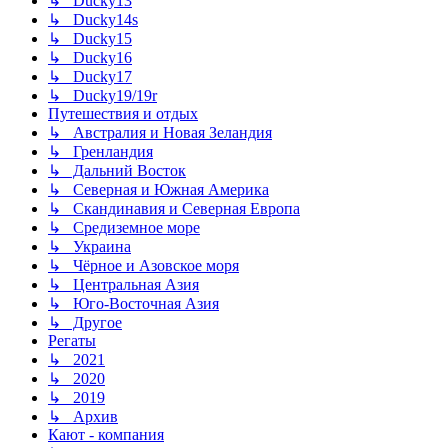
↳ Ducky13
↳ Ducky14s
↳ Ducky15
↳ Ducky16
↳ Ducky17
↳ Ducky19/19r
Путешествия и отдых
↳ Австралия и Новая Зеландия
↳ Гренландия
↳ Дальний Восток
↳ Северная и Южная Америка
↳ Скандинавия и Северная Европа
↳ Средиземное море
↳ Украина
↳ Чёрное и Азовское моря
↳ Центральная Азия
↳ Юго-Восточная Азия
↳ Другое
Регаты
↳ 2021
↳ 2020
↳ 2019
↳ Архив
Кают - компания