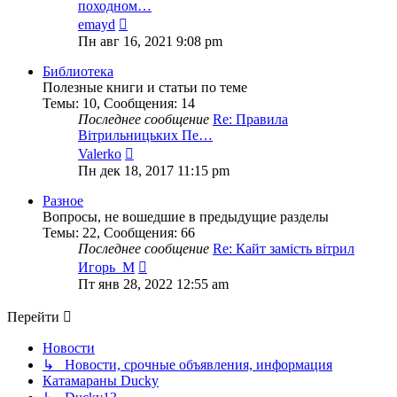
походном…
Перейти
emayd
к
Пн авг 16, 2021 9:08 pm
последнему
сообщению
Библиотека
Полезные книги и статьи по теме
Темы
:
10
,
Сообщения
:
14
Последнее сообщение
Re: Правила
Вітрильницьких Пе…
Перейти
Valerko
к
Пн дек 18, 2017 11:15 pm
последнему
сообщению
Разное
Вопросы, не вошедшие в предыдущие разделы
Темы
:
22
,
Сообщения
:
66
Последнее сообщение
Re: Кайт замість вітрил
Перейти
Игорь_М
к
Пт янв 28, 2022 12:55 am
последнему
сообщению
Перейти
Новости
↳ Новости, срочные объявления, информация
Катамараны Ducky