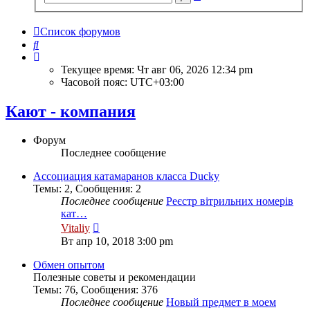
поиск
Список форумов
Поиск
Текущее время: Чт авг 06, 2026 12:34 pm
Часовой пояс:
UTC+03:00
Кают - компания
Форум
Последнее сообщение
Ассоциация катамаранов класса Ducky
Темы
:
2
,
Сообщения
:
2
Последнее сообщение
Реєстр вітрильних номерів
кат…
Перейти
Vitaliy
к
Вт апр 10, 2018 3:00 pm
последнему
сообщению
Обмен опытом
Полезные советы и рекомендации
Темы
:
76
,
Сообщения
:
376
Последнее сообщение
Новый предмет в моем