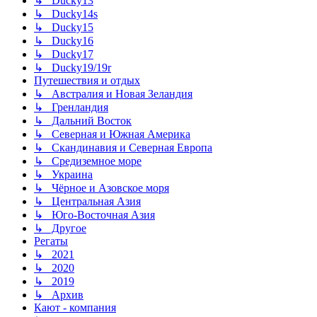
↳ Ducky13
↳ Ducky14s
↳ Ducky15
↳ Ducky16
↳ Ducky17
↳ Ducky19/19r
Путешествия и отдых
↳ Австралия и Новая Зеландия
↳ Гренландия
↳ Дальний Восток
↳ Северная и Южная Америка
↳ Скандинавия и Северная Европа
↳ Средиземное море
↳ Украина
↳ Чёрное и Азовское моря
↳ Центральная Азия
↳ Юго-Восточная Азия
↳ Другое
Регаты
↳ 2021
↳ 2020
↳ 2019
↳ Архив
Кают - компания