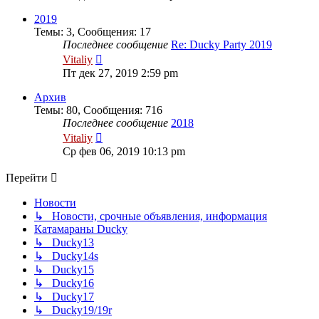
последнему
сообщению
2019
Темы
:
3
,
Сообщения
:
17
Последнее сообщение
Re: Ducky Party 2019
Перейти
Vitaliy
к
Пт дек 27, 2019 2:59 pm
последнему
сообщению
Архив
Темы
:
80
,
Сообщения
:
716
Последнее сообщение
2018
Перейти
Vitaliy
к
Ср фев 06, 2019 10:13 pm
последнему
сообщению
Перейти
Новости
↳ Новости, срочные объявления, информация
Катамараны Ducky
↳ Ducky13
↳ Ducky14s
↳ Ducky15
↳ Ducky16
↳ Ducky17
↳ Ducky19/19r