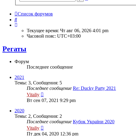
поиск
Список форумов
Поиск
Текущее время: Чт авг 06, 2026 4:01 pm
Часовой пояс:
UTC+03:00
Регаты
Форум
Последнее сообщение
2021
Темы
:
3
,
Сообщения
:
5
Последнее сообщение
Re: Ducky Party 2021
Перейти
Vitaliy
к
Вт сен 07, 2021 9:29 pm
последнему
сообщению
2020
Темы
:
2
,
Сообщения
:
2
Последнее сообщение
Кубок України 2020
Перейти
Vitaliy
к
Пт дек 04, 2020 12:36 pm