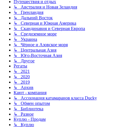
Путешествия и отдых
↳ Австралия и Новая Зеландия
↳ Гренландия
↳ Дальний Восток
↳ Северная и Южная Америка
↳ Скандинавия и Северная Европа
↳ Средиземное море
↳ Украина
↳ Чёрное и Азовское моря
↳ Центральная Азия
↳ Юго-Восточная Азия
↳ Другое
Регаты
↳ 2021
↳ 2020
↳ 2019
↳ Архив
Кают - компания
↳ Ассоциация катамаранов класса Ducky
↳ Обмен опытом
↳ Библиотека
↳ Разное
Куплю - Продам
↳ Куплю