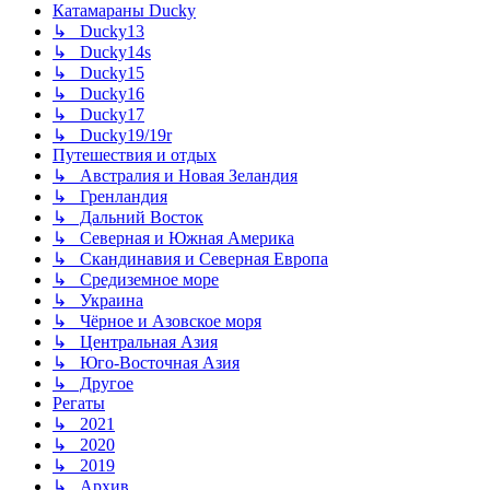
Катамараны Ducky
↳ Ducky13
↳ Ducky14s
↳ Ducky15
↳ Ducky16
↳ Ducky17
↳ Ducky19/19r
Путешествия и отдых
↳ Австралия и Новая Зеландия
↳ Гренландия
↳ Дальний Восток
↳ Северная и Южная Америка
↳ Скандинавия и Северная Европа
↳ Средиземное море
↳ Украина
↳ Чёрное и Азовское моря
↳ Центральная Азия
↳ Юго-Восточная Азия
↳ Другое
Регаты
↳ 2021
↳ 2020
↳ 2019
↳ Архив