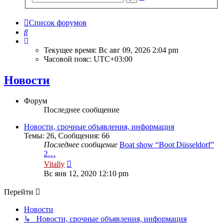
поиск
Список форумов
Поиск
Текущее время: Вс авг 09, 2026 2:04 pm
Часовой пояс:
UTC+03:00
Новости
Форум
Последнее сообщение
Новости, срочные объявления, информация
Темы
:
26
,
Сообщения
:
66
Последнее сообщение
Boat show “Boot Düsseldorf”
2…
Перейти
Vitaliy
к
Вс янв 12, 2020 12:10 pm
последнему
сообщению
Перейти
Новости
↳ Новости, срочные объявления, информация