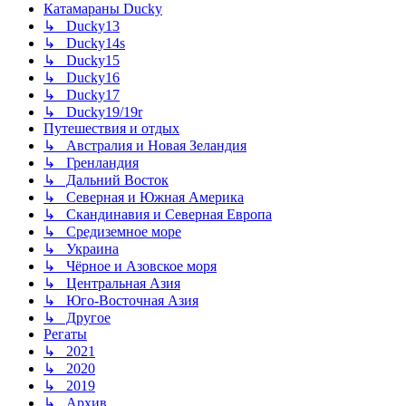
Катамараны Ducky
↳ Ducky13
↳ Ducky14s
↳ Ducky15
↳ Ducky16
↳ Ducky17
↳ Ducky19/19r
Путешествия и отдых
↳ Австралия и Новая Зеландия
↳ Гренландия
↳ Дальний Восток
↳ Северная и Южная Америка
↳ Скандинавия и Северная Европа
↳ Средиземное море
↳ Украина
↳ Чёрное и Азовское моря
↳ Центральная Азия
↳ Юго-Восточная Азия
↳ Другое
Регаты
↳ 2021
↳ 2020
↳ 2019
↳ Архив