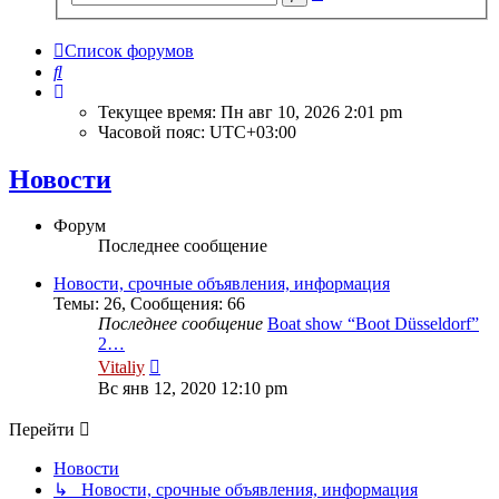
поиск
Список форумов
Поиск
Текущее время: Пн авг 10, 2026 2:01 pm
Часовой пояс:
UTC+03:00
Новости
Форум
Последнее сообщение
Новости, срочные объявления, информация
Темы
:
26
,
Сообщения
:
66
Последнее сообщение
Boat show “Boot Düsseldorf”
2…
Перейти
Vitaliy
к
Вс янв 12, 2020 12:10 pm
последнему
сообщению
Перейти
Новости
↳ Новости, срочные объявления, информация