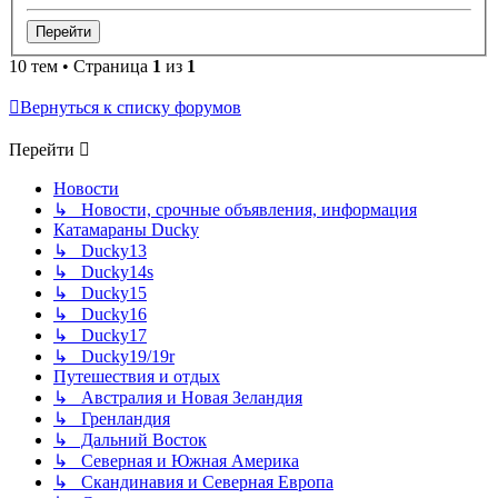
10 тем • Страница
1
из
1
Вернуться к списку форумов
Перейти
Новости
↳ Новости, срочные объявления, информация
Катамараны Ducky
↳ Ducky13
↳ Ducky14s
↳ Ducky15
↳ Ducky16
↳ Ducky17
↳ Ducky19/19r
Путешествия и отдых
↳ Австралия и Новая Зеландия
↳ Гренландия
↳ Дальний Восток
↳ Северная и Южная Америка
↳ Скандинавия и Северная Европа