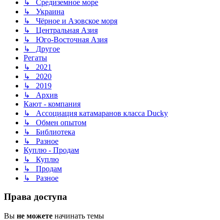
↳ Средиземное море
↳ Украина
↳ Чёрное и Азовское моря
↳ Центральная Азия
↳ Юго-Восточная Азия
↳ Другое
Регаты
↳ 2021
↳ 2020
↳ 2019
↳ Архив
Кают - компания
↳ Ассоциация катамаранов класса Ducky
↳ Обмен опытом
↳ Библиотека
↳ Разное
Куплю - Продам
↳ Куплю
↳ Продам
↳ Разное
Права доступа
Вы
не можете
начинать темы