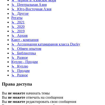
↳ Чёрное и Азовское моря
↳ Центральная Азия
↳ Юго-Восточная Азия
↳ Другое
Регаты
↳ 2021
↳ 2020
↳ 2019
↳ Архив
Кают - компания
↳ Ассоциация катамаранов класса Ducky
↳ Обмен опытом
↳ Библиотека
↳ Разное
Куплю - Продам
↳ Куплю
↳ Продам
↳ Разное
Права доступа
Вы
не можете
начинать темы
Вы
не можете
отвечать на сообщения
Вы
не можете
редактировать свои сообщения