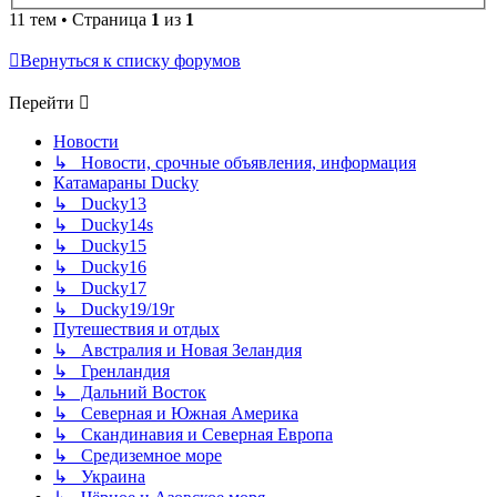
11 тем • Страница
1
из
1
Вернуться к списку форумов
Перейти
Новости
↳ Новости, срочные объявления, информация
Катамараны Ducky
↳ Ducky13
↳ Ducky14s
↳ Ducky15
↳ Ducky16
↳ Ducky17
↳ Ducky19/19r
Путешествия и отдых
↳ Австралия и Новая Зеландия
↳ Гренландия
↳ Дальний Восток
↳ Северная и Южная Америка
↳ Скандинавия и Северная Европа
↳ Средиземное море
↳ Украина