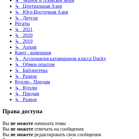
↳ Чёрное и Азовское моря
↳ Центральная Азия
↳ Юго-Восточная Азия
↳ Другое
Регаты
↳ 2021
↳ 2020
↳ 2019
↳ Архив
Кают - компания
↳ Ассоциация катамаранов класса Ducky
↳ Обмен опытом
↳ Библиотека
↳ Разное
Куплю - Продам
↳ Куплю
↳ Продам
↳ Разное
Права доступа
Вы
не можете
начинать темы
Вы
не можете
отвечать на сообщения
Вы
не можете
редактировать свои сообщения