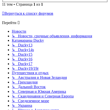
11 тем • Страница
1
из
1
Вернуться к списку форумов
Перейти
Новости
↳ Новости, срочные объявления, информация
Катамараны Ducky
↳ Ducky13
↳ Ducky14s
↳ Ducky15
↳ Ducky16
↳ Ducky17
↳ Ducky19/19r
Путешествия и отдых
↳ Австралия и Новая Зеландия
↳ Гренландия
↳ Дальний Восток
↳ Северная и Южная Америка
↳ Скандинавия и Северная Европа
↳ Средиземное море
↳ Украина