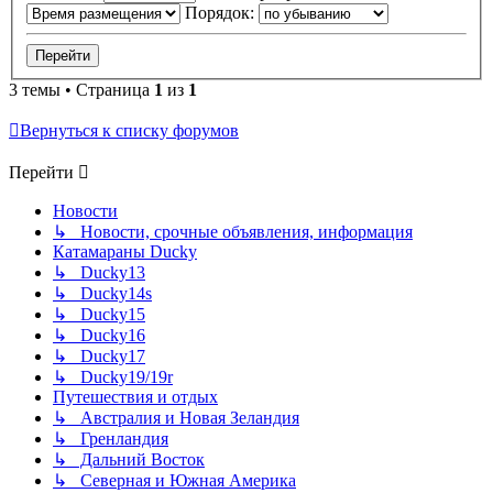
Порядок:
3 темы • Страница
1
из
1
Вернуться к списку форумов
Перейти
Новости
↳ Новости, срочные объявления, информация
Катамараны Ducky
↳ Ducky13
↳ Ducky14s
↳ Ducky15
↳ Ducky16
↳ Ducky17
↳ Ducky19/19r
Путешествия и отдых
↳ Австралия и Новая Зеландия
↳ Гренландия
↳ Дальний Восток
↳ Северная и Южная Америка