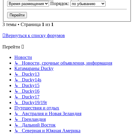
Порядок:
3 темы • Страница
1
из
1
Вернуться к списку форумов
Перейти
Новости
↳ Новости, срочные объявления, информация
Катамараны Ducky
↳ Ducky13
↳ Ducky14s
↳ Ducky15
↳ Ducky16
↳ Ducky17
↳ Ducky19/19r
Путешествия и отдых
↳ Австралия и Новая Зеландия
↳ Гренландия
↳ Дальний Восток
↳ Северная и Южная Америка