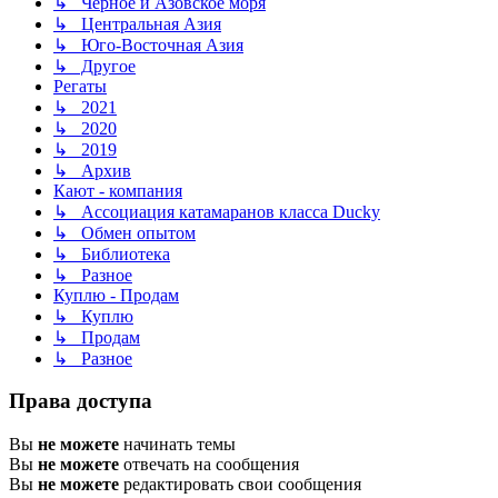
↳ Чёрное и Азовское моря
↳ Центральная Азия
↳ Юго-Восточная Азия
↳ Другое
Регаты
↳ 2021
↳ 2020
↳ 2019
↳ Архив
Кают - компания
↳ Ассоциация катамаранов класса Ducky
↳ Обмен опытом
↳ Библиотека
↳ Разное
Куплю - Продам
↳ Куплю
↳ Продам
↳ Разное
Права доступа
Вы
не можете
начинать темы
Вы
не можете
отвечать на сообщения
Вы
не можете
редактировать свои сообщения