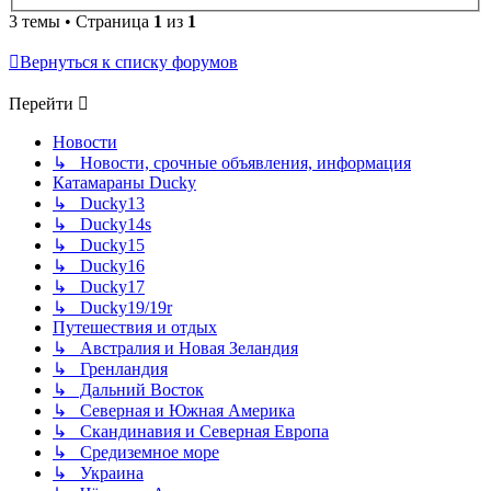
3 темы • Страница
1
из
1
Вернуться к списку форумов
Перейти
Новости
↳ Новости, срочные объявления, информация
Катамараны Ducky
↳ Ducky13
↳ Ducky14s
↳ Ducky15
↳ Ducky16
↳ Ducky17
↳ Ducky19/19r
Путешествия и отдых
↳ Австралия и Новая Зеландия
↳ Гренландия
↳ Дальний Восток
↳ Северная и Южная Америка
↳ Скандинавия и Северная Европа
↳ Средиземное море
↳ Украина