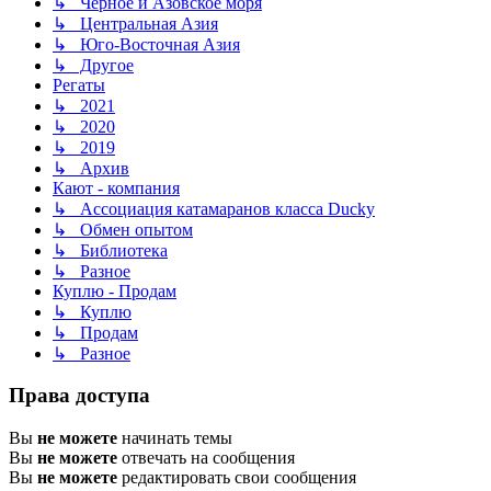
↳ Чёрное и Азовское моря
↳ Центральная Азия
↳ Юго-Восточная Азия
↳ Другое
Регаты
↳ 2021
↳ 2020
↳ 2019
↳ Архив
Кают - компания
↳ Ассоциация катамаранов класса Ducky
↳ Обмен опытом
↳ Библиотека
↳ Разное
Куплю - Продам
↳ Куплю
↳ Продам
↳ Разное
Права доступа
Вы
не можете
начинать темы
Вы
не можете
отвечать на сообщения
Вы
не можете
редактировать свои сообщения