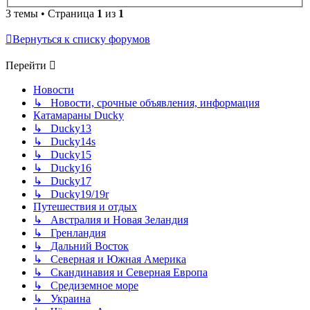
3 темы • Страница
1
из
1
Вернуться к списку форумов
Перейти
Новости
↳ Новости, срочные объявления, информация
Катамараны Ducky
↳ Ducky13
↳ Ducky14s
↳ Ducky15
↳ Ducky16
↳ Ducky17
↳ Ducky19/19r
Путешествия и отдых
↳ Австралия и Новая Зеландия
↳ Гренландия
↳ Дальний Восток
↳ Северная и Южная Америка
↳ Скандинавия и Северная Европа
↳ Средиземное море
↳ Украина