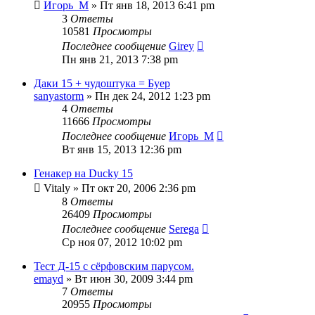
Игорь_М
» Пт янв 18, 2013 6:41 pm
3
Ответы
10581
Просмотры
Последнее сообщение
Girey
Пн янв 21, 2013 7:38 pm
Даки 15 + чудоштука = Буер
sanyastorm
» Пн дек 24, 2012 1:23 pm
4
Ответы
11666
Просмотры
Последнее сообщение
Игорь_М
Вт янв 15, 2013 12:36 pm
Генакер на Ducky 15
Vitaly
» Пт окт 20, 2006 2:36 pm
8
Ответы
26409
Просмотры
Последнее сообщение
Serega
Ср ноя 07, 2012 10:02 pm
Тест Д-15 с сёрфовским парусом.
emayd
» Вт июн 30, 2009 3:44 pm
7
Ответы
20955
Просмотры