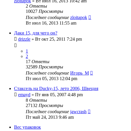
zloitapok
» Вт июл 16, 2013 10:42 am
2
Ответы
10027
Просмотры
Последнее сообщение
zloitapok
Вт июл 16, 2013 11:55 am
Даки 15, для чего он?
drizzle
» Вт окт 25, 2011 7:24 pm
1
2
17
Ответы
32589
Просмотры
Последнее сообщение
Игорь_М
Пт июл 05, 2013 12:04 pm
Стаксель на Ducky-15, лето 2006, Швеция
emayd
» Пт янв 05, 2007 4:48 pm
8
Ответы
27132
Просмотры
Последнее сообщение
jawcrash
Пт май 24, 2013 9:46 am
Вес упаковок