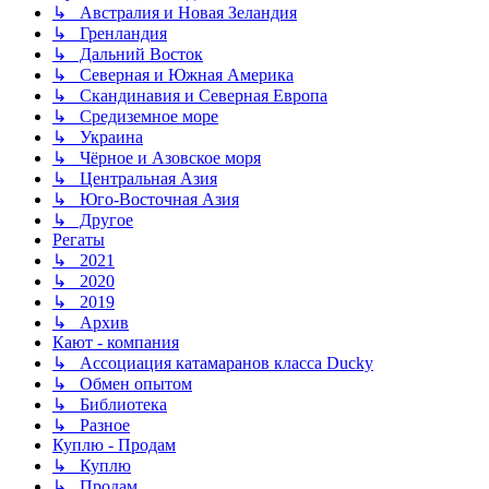
↳ Австралия и Новая Зеландия
↳ Гренландия
↳ Дальний Восток
↳ Северная и Южная Америка
↳ Скандинавия и Северная Европа
↳ Средиземное море
↳ Украина
↳ Чёрное и Азовское моря
↳ Центральная Азия
↳ Юго-Восточная Азия
↳ Другое
Регаты
↳ 2021
↳ 2020
↳ 2019
↳ Архив
Кают - компания
↳ Ассоциация катамаранов класса Ducky
↳ Обмен опытом
↳ Библиотека
↳ Разное
Куплю - Продам
↳ Куплю
↳ Продам