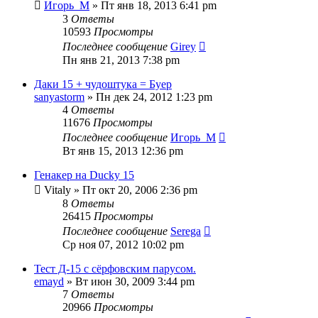
Игорь_М
» Пт янв 18, 2013 6:41 pm
3
Ответы
10593
Просмотры
Последнее сообщение
Girey
Пн янв 21, 2013 7:38 pm
Даки 15 + чудоштука = Буер
sanyastorm
» Пн дек 24, 2012 1:23 pm
4
Ответы
11676
Просмотры
Последнее сообщение
Игорь_М
Вт янв 15, 2013 12:36 pm
Генакер на Ducky 15
Vitaly
» Пт окт 20, 2006 2:36 pm
8
Ответы
26415
Просмотры
Последнее сообщение
Serega
Ср ноя 07, 2012 10:02 pm
Тест Д-15 с сёрфовским парусом.
emayd
» Вт июн 30, 2009 3:44 pm
7
Ответы
20966
Просмотры