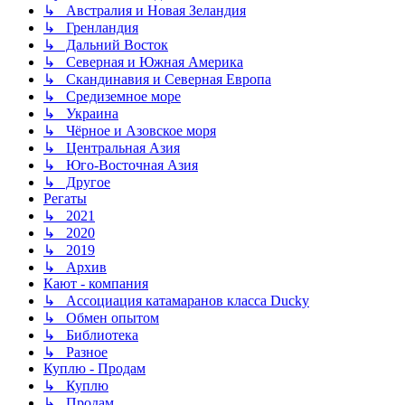
↳ Австралия и Новая Зеландия
↳ Гренландия
↳ Дальний Восток
↳ Северная и Южная Америка
↳ Скандинавия и Северная Европа
↳ Средиземное море
↳ Украина
↳ Чёрное и Азовское моря
↳ Центральная Азия
↳ Юго-Восточная Азия
↳ Другое
Регаты
↳ 2021
↳ 2020
↳ 2019
↳ Архив
Кают - компания
↳ Ассоциация катамаранов класса Ducky
↳ Обмен опытом
↳ Библиотека
↳ Разное
Куплю - Продам
↳ Куплю
↳ Продам