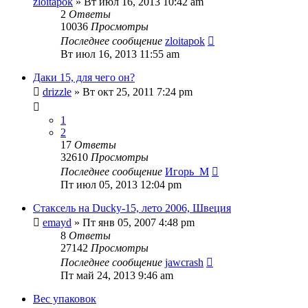
zloitapok
» Вт июл 16, 2013 10:42 am
2
Ответы
10036
Просмотры
Последнее сообщение
zloitapok
Вт июл 16, 2013 11:55 am
Даки 15, для чего он?
drizzle
» Вт окт 25, 2011 7:24 pm
1
2
17
Ответы
32610
Просмотры
Последнее сообщение
Игорь_М
Пт июл 05, 2013 12:04 pm
Стаксель на Ducky-15, лето 2006, Швеция
emayd
» Пт янв 05, 2007 4:48 pm
8
Ответы
27142
Просмотры
Последнее сообщение
jawcrash
Пт май 24, 2013 9:46 am
Вес упаковок