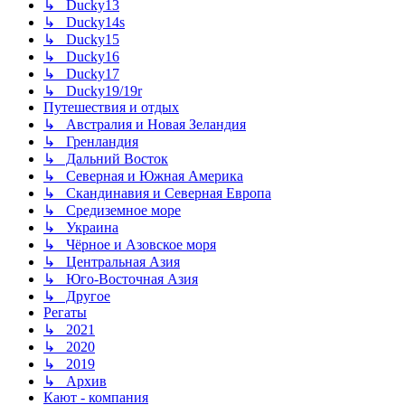
↳ Ducky13
↳ Ducky14s
↳ Ducky15
↳ Ducky16
↳ Ducky17
↳ Ducky19/19r
Путешествия и отдых
↳ Австралия и Новая Зеландия
↳ Гренландия
↳ Дальний Восток
↳ Северная и Южная Америка
↳ Скандинавия и Северная Европа
↳ Средиземное море
↳ Украина
↳ Чёрное и Азовское моря
↳ Центральная Азия
↳ Юго-Восточная Азия
↳ Другое
Регаты
↳ 2021
↳ 2020
↳ 2019
↳ Архив
Кают - компания