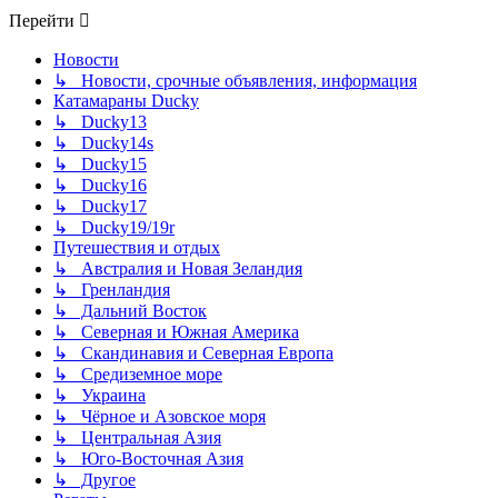
Перейти
Новости
↳ Новости, срочные объявления, информация
Катамараны Ducky
↳ Ducky13
↳ Ducky14s
↳ Ducky15
↳ Ducky16
↳ Ducky17
↳ Ducky19/19r
Путешествия и отдых
↳ Австралия и Новая Зеландия
↳ Гренландия
↳ Дальний Восток
↳ Северная и Южная Америка
↳ Скандинавия и Северная Европа
↳ Средиземное море
↳ Украина
↳ Чёрное и Азовское моря
↳ Центральная Азия
↳ Юго-Восточная Азия
↳ Другое