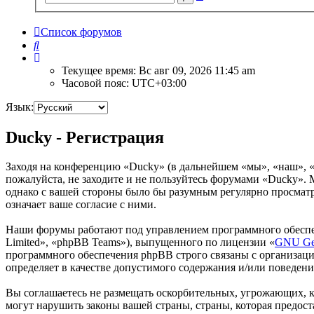
поиск
Список форумов
Поиск
Текущее время: Вс авг 09, 2026 11:45 am
Часовой пояс:
UTC+03:00
Язык:
Ducky - Регистрация
Заходя на конференцию «Ducky» (в дальнейшем «мы», «наш», «D
пожалуйста, не заходите и не пользуйтесь форумами «Ducky». М
однако с вашей стороны было бы разумным регулярно просматр
означает ваше согласие с ними.
Наши форумы работают под управлением программного обеспе
Limited», «phpBB Teams»), выпущенного по лицензии «
GNU Gen
программного обеспечения phpBB строго связаны с организаци
определяет в качестве допустимого содержания и/или поведен
Вы соглашаетесь не размещать оскорбительных, угрожающих, 
могут нарушить законы вашей страны, страны, которая предос