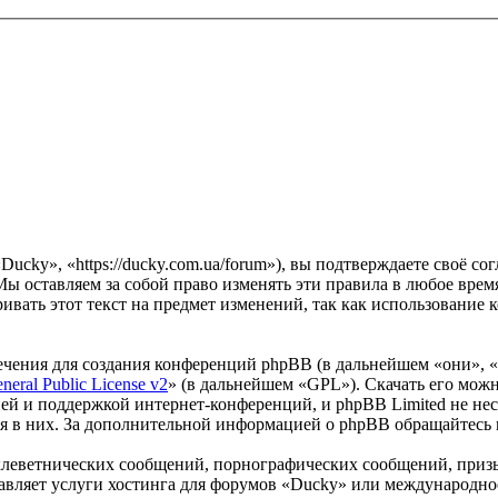
ucky», «https://ducky.com.ua/forum»), вы подтверждаете своё с
ы оставляем за собой право изменять эти правила в любое время
ивать этот текст на предмет изменений, так как использование
чения для создания конференций phpBB (в дальнейшем «они», 
eral Public License v2
» (в дальнейшем «GPL»). Скачать его мож
ей и поддержкой интернет-конференций, и phpBB Limited не нес
ия в них. За дополнительной информацией о phpBB обращайтесь
клеветнических сообщений, порнографических сообщений, приз
тавляет услуги хостинга для форумов «Ducky» или международн