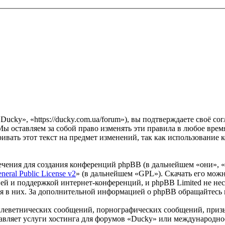
ucky», «https://ducky.com.ua/forum»), вы подтверждаете своё с
ы оставляем за собой право изменять эти правила в любое время
ивать этот текст на предмет изменений, так как использование
чения для создания конференций phpBB (в дальнейшем «они», 
eral Public License v2
» (в дальнейшем «GPL»). Скачать его мож
ей и поддержкой интернет-конференций, и phpBB Limited не нес
ия в них. За дополнительной информацией о phpBB обращайтесь
клеветнических сообщений, порнографических сообщений, приз
тавляет услуги хостинга для форумов «Ducky» или международн