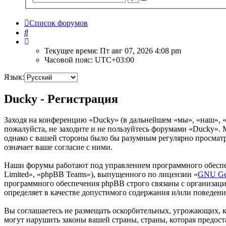
поиск
Список форумов
Поиск
Текущее время: Пт авг 07, 2026 4:08 pm
Часовой пояс:
UTC+03:00
Язык:
Ducky - Регистрация
Заходя на конференцию «Ducky» (в дальнейшем «мы», «наш», «D
пожалуйста, не заходите и не пользуйтесь форумами «Ducky». М
однако с вашей стороны было бы разумным регулярно просматр
означает ваше согласие с ними.
Наши форумы работают под управлением программного обеспе
Limited», «phpBB Teams»), выпущенного по лицензии «
GNU Gen
программного обеспечения phpBB строго связаны с организаци
определяет в качестве допустимого содержания и/или поведен
Вы соглашаетесь не размещать оскорбительных, угрожающих, 
могут нарушить законы вашей страны, страны, которая предос