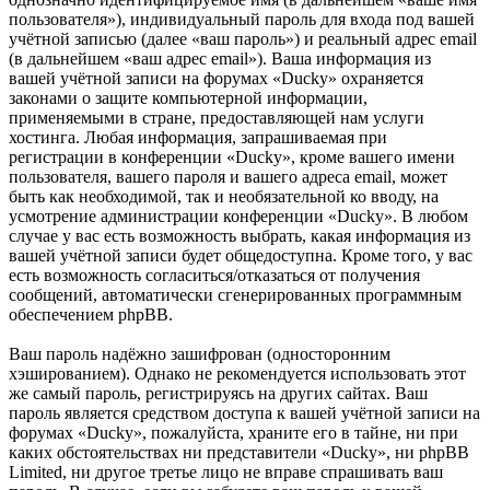
пользователя»), индивидуальный пароль для входа под вашей
учётной записью (далее «ваш пароль») и реальный адрес email
(в дальнейшем «ваш адрес email»). Ваша информация из
вашей учётной записи на форумах «Ducky» охраняется
законами о защите компьютерной информации,
применяемыми в стране, предоставляющей нам услуги
хостинга. Любая информация, запрашиваемая при
регистрации в конференции «Ducky», кроме вашего имени
пользователя, вашего пароля и вашего адреса email, может
быть как необходимой, так и необязательной ко вводу, на
усмотрение администрации конференции «Ducky». В любом
случае у вас есть возможность выбрать, какая информация из
вашей учётной записи будет общедоступна. Кроме того, у вас
есть возможность согласиться/отказаться от получения
сообщений, автоматически сгенерированных программным
обеспечением phpBB.
Ваш пароль надёжно зашифрован (односторонним
хэшированием). Однако не рекомендуется использовать этот
же самый пароль, регистрируясь на других сайтах. Ваш
пароль является средством доступа к вашей учётной записи на
форумах «Ducky», пожалуйста, храните его в тайне, ни при
каких обстоятельствах ни представители «Ducky», ни phpBB
Limited, ни другое третье лицо не вправе спрашивать ваш