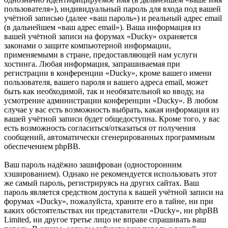
пользователя»), индивидуальный пароль для входа под вашей
учётной записью (далее «ваш пароль») и реальный адрес email
(в дальнейшем «ваш адрес email»). Ваша информация из
вашей учётной записи на форумах «Ducky» охраняется
законами о защите компьютерной информации,
применяемыми в стране, предоставляющей нам услуги
хостинга. Любая информация, запрашиваемая при
регистрации в конференции «Ducky», кроме вашего имени
пользователя, вашего пароля и вашего адреса email, может
быть как необходимой, так и необязательной ко вводу, на
усмотрение администрации конференции «Ducky». В любом
случае у вас есть возможность выбрать, какая информация из
вашей учётной записи будет общедоступна. Кроме того, у вас
есть возможность согласиться/отказаться от получения
сообщений, автоматически сгенерированных программным
обеспечением phpBB.
Ваш пароль надёжно зашифрован (односторонним
хэшированием). Однако не рекомендуется использовать этот
же самый пароль, регистрируясь на других сайтах. Ваш
пароль является средством доступа к вашей учётной записи на
форумах «Ducky», пожалуйста, храните его в тайне, ни при
каких обстоятельствах ни представители «Ducky», ни phpBB
Limited, ни другое третье лицо не вправе спрашивать ваш