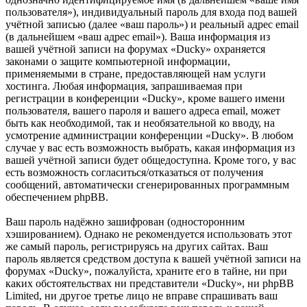
пользователя»), индивидуальный пароль для входа под вашей
учётной записью (далее «ваш пароль») и реальный адрес email
(в дальнейшем «ваш адрес email»). Ваша информация из
вашей учётной записи на форумах «Ducky» охраняется
законами о защите компьютерной информации,
применяемыми в стране, предоставляющей нам услуги
хостинга. Любая информация, запрашиваемая при
регистрации в конференции «Ducky», кроме вашего имени
пользователя, вашего пароля и вашего адреса email, может
быть как необходимой, так и необязательной ко вводу, на
усмотрение администрации конференции «Ducky». В любом
случае у вас есть возможность выбрать, какая информация из
вашей учётной записи будет общедоступна. Кроме того, у вас
есть возможность согласиться/отказаться от получения
сообщений, автоматически сгенерированных программным
обеспечением phpBB.
Ваш пароль надёжно зашифрован (односторонним
хэшированием). Однако не рекомендуется использовать этот
же самый пароль, регистрируясь на других сайтах. Ваш
пароль является средством доступа к вашей учётной записи на
форумах «Ducky», пожалуйста, храните его в тайне, ни при
каких обстоятельствах ни представители «Ducky», ни phpBB
Limited, ни другое третье лицо не вправе спрашивать ваш