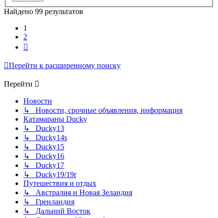
Найдено 99 результатов
1
2
След.
Перейти к расширенному поиску
Перейти
Новости
↳ Новости, срочные объявления, информация
Катамараны Ducky
↳ Ducky13
↳ Ducky14s
↳ Ducky15
↳ Ducky16
↳ Ducky17
↳ Ducky19/19r
Путешествия и отдых
↳ Австралия и Новая Зеландия
↳ Гренландия
↳ Дальний Восток