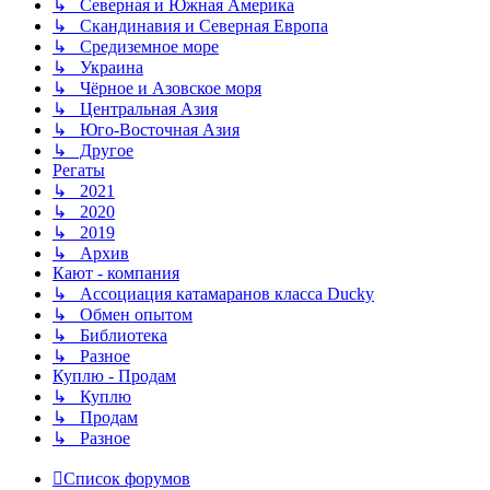
↳ Северная и Южная Америка
↳ Скандинавия и Северная Европа
↳ Средиземное море
↳ Украина
↳ Чёрное и Азовское моря
↳ Центральная Азия
↳ Юго-Восточная Азия
↳ Другое
Регаты
↳ 2021
↳ 2020
↳ 2019
↳ Архив
Кают - компания
↳ Ассоциация катамаранов класса Ducky
↳ Обмен опытом
↳ Библиотека
↳ Разное
Куплю - Продам
↳ Куплю
↳ Продам
↳ Разное
Список форумов