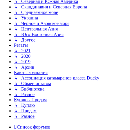
↳ Северная и Южная Америка
↳ Скандинавия и Северная Европа
↳ Средиземное море
↳ Украина
↳ Чёрное и Азовское моря
↳ Центральная Азия
↳ Юго-Восточная Азия
↳ Другое
Регаты
↳ 2021
↳ 2020
↳ 2019
↳ Архив
Кают - компания
↳ Ассоциация катамаранов класса Ducky
↳ Обмен опытом
↳ Библиотека
↳ Разное
Куплю - Продам
↳ Куплю
↳ Продам
↳ Разное
Список форумов