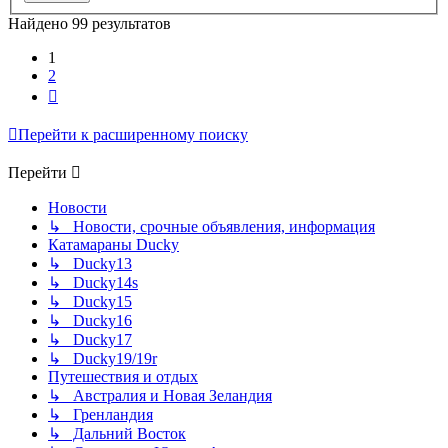
Найдено 99 результатов
1
2
След.
Перейти к расширенному поиску
Перейти
Новости
↳ Новости, срочные объявления, информация
Катамараны Ducky
↳ Ducky13
↳ Ducky14s
↳ Ducky15
↳ Ducky16
↳ Ducky17
↳ Ducky19/19r
Путешествия и отдых
↳ Австралия и Новая Зеландия
↳ Гренландия
↳ Дальний Восток