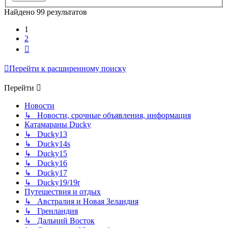
Найдено 99 результатов
1
2
След.
Перейти к расширенному поиску
Перейти
Новости
↳ Новости, срочные объявления, информация
Катамараны Ducky
↳ Ducky13
↳ Ducky14s
↳ Ducky15
↳ Ducky16
↳ Ducky17
↳ Ducky19/19r
Путешествия и отдых
↳ Австралия и Новая Зеландия
↳ Гренландия
↳ Дальний Восток