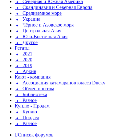
↳ Северная и Южная Америка
↳ Скандинавия и Северная Европа
↳ Средиземное море
↳ Украина
↳ Чёрное и Азовское моря
↳ Центральная Азия
↳ Юго-Восточная Азия
↳ Другое
Регаты
↳ 2021
↳ 2020
↳ 2019
↳ Архив
Кают - компания
↳ Ассоциация катамаранов класса Ducky
↳ Обмен опытом
↳ Библиотека
↳ Разное
Куплю - Продам
↳ Куплю
↳ Продам
↳ Разное
Список форумов