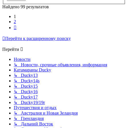
Найдено 99 результатов
1
2
След.
Перейти к расширенному поиску
Перейти
Новости
↳ Новости, срочные объявления, информация
Катамараны Ducky
↳ Ducky13
↳ Ducky14s
↳ Ducky15
↳ Ducky16
↳ Ducky17
↳ Ducky19/19r
Путешествия и отдых
↳ Австралия и Новая Зеландия
↳ Гренландия
↳ Дальний Восток