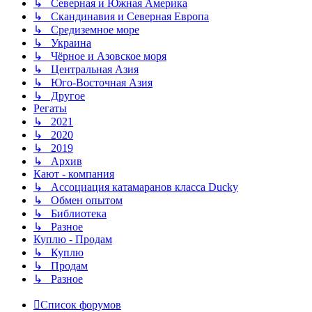
↳ Северная и Южная Америка
↳ Скандинавия и Северная Европа
↳ Средиземное море
↳ Украина
↳ Чёрное и Азовское моря
↳ Центральная Азия
↳ Юго-Восточная Азия
↳ Другое
Регаты
↳ 2021
↳ 2020
↳ 2019
↳ Архив
Кают - компания
↳ Ассоциация катамаранов класса Ducky
↳ Обмен опытом
↳ Библиотека
↳ Разное
Куплю - Продам
↳ Куплю
↳ Продам
↳ Разное
Список форумов